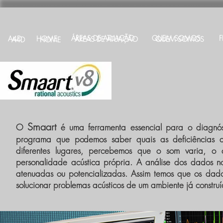
ÁREAS DE ATUAÇÃO
QUEM SOMOS
A4D
HOME
ÁREAS DE ATUAÇÃO
QUEM SOMOS
A4D
HOME
Smaart
O
é uma ferramenta essencial para o diagnós
programa que podemos saber quais as deficiências 
diferentes lugares, percebemos que o som varia, 
personalidade acústica própria. A análise dos dados no
atenuadas ou potencializadas. Assim temos que os dado
solucionar problemas acústicos de um ambiente já constru